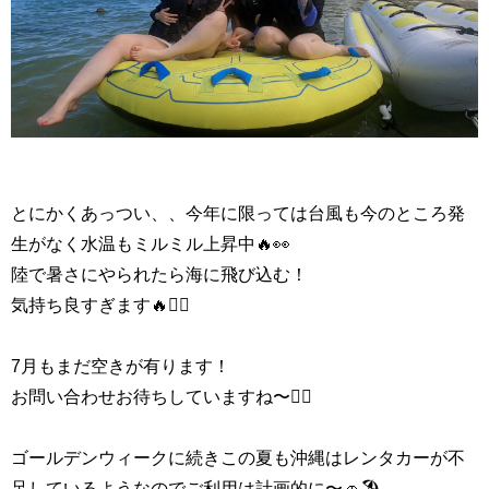
とにかくあっつい、、今年に限っては台風も今のところ発
生がなく水温もミルミル上昇中🔥👀
陸で暑さにやられたら海に飛び込む！
気持ち良すぎます🔥🏄‍♂️
7月もまだ空きが有ります！
お問い合わせお待ちしていますね〜🙆‍♂️
ゴールデンウィークに続きこの夏も沖縄はレンタカーが不
足しているようなのでご利用は計画的に〜🚗🏖