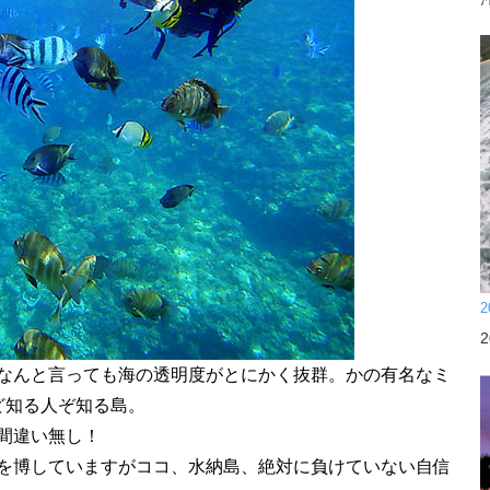
2
なんと言っても海の透明度がとにかく抜群。かの有名なミ
ど知る人ぞ知る島。
間違い無し！
を博していますがココ、水納島、絶対に負けていない自信