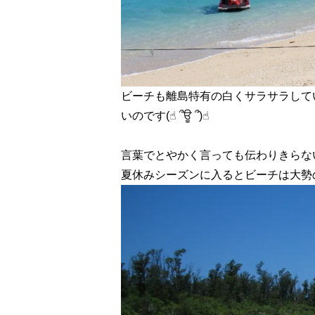
ビーチも離島特有の白くサラサラして
いのです(☝︎ ՞ਊ ՞)☝︎
言葉でとやかく言っても伝わりきらな
夏休みシーズンに入るとビーチは大勢