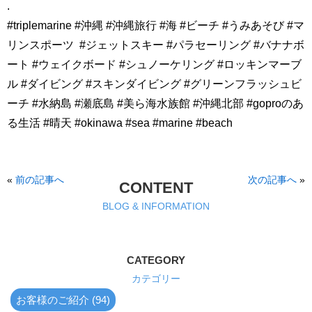
.
#triplemarine #沖縄 #沖縄旅行 #海 #ビーチ #うみあそび #マ
リンスポーツ
#ジェットスキー #パラセーリング #バナナボ
ート #ウェイクボード #シュノーケリング #ロッキンマーブ
ル #ダイビング #スキンダイビング #グリーンフラッシュビ
ーチ #水納島 #瀬底島 #美ら海水族館 #沖縄北部 #goproのあ
る生活 #晴天 #okinawa #sea #marine #beach
«
前の記事へ
次の記事へ
»
CONTENT
BLOG & INFORMATION
CATEGORY
カテゴリー
お客様のご紹介 (94)