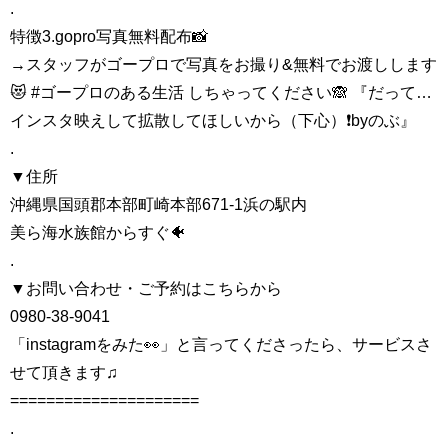
.
特徴3.gopro写真無料配布📸
→スタッフがゴープロで写真をお撮り&無料でお渡しします
😻 #ゴープロのある生活 しちゃってください🙈 『だって…
インスタ映えして拡散してほしいから（下心）❗️byのぶ』
.
▼住所
沖縄県国頭郡本部町崎本部671-1浜の駅内
美ら海水族館からすぐ🐠
.
▼お問い合わせ・ご予約はこちらから
0980-38-9041
「instagramをみた👀」と言ってくださったら、サービスさ
せて頂きます♫
=====================
.