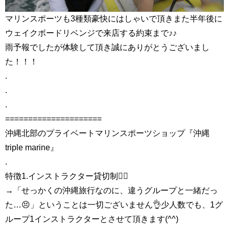
マリンスポーツも3種類豪快にはしゃいで頂きまた半年後に
ウェイクボードリベンジで来店する約束まで♪♪
雨予報でしたが体験して頂き誠にありがとうございまし
た！！！
.
.
.
=====================
沖縄北部のプライベートマリンスポーツショップ『沖縄
triple marine』
.
特徴1.インストラクター貸切制🏄‍♀️
→「せっかくの沖縄旅行なのに、違うグループと一緒だっ
た…😣」ということは一切ございません👌少人数でも、1グ
ループ1インストラクターとさせて頂きます(^^)