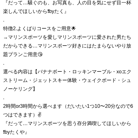
『だって…騒ぐのも、お写真も、人の目を気にせず目一杯
楽しんでほしいから❗️byたく』
.
特徴2.よくばりコースをご用意🌟
→マリンスポーツを愛しマリンスポーツに愛された男たち
だからできる…マリンスポーツ好きにはたまらないやり放
題プランご用意😘
.
選べる内容は【バナナボート・ロッキンマーブル・xoエク
ストリーム・ジェットスキー体験・ウェイクボード・シュ
ノーケリング】
.
2時間or3時間から選べます（だいたい1つ10〜20分なので6
つはできます）✌️
『だって…マリンスポーツを思う存分満喫してほしいから
❗️byたくや』