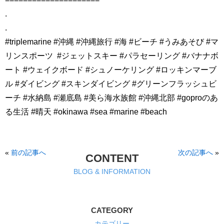
.
.
#triplemarine #沖縄 #沖縄旅行 #海 #ビーチ #うみあそび #マ
リンスポーツ
#ジェットスキー #パラセーリング #バナナボ
ート #ウェイクボード #シュノーケリング #ロッキンマーブ
ル #ダイビング #スキンダイビング #グリーンフラッシュビ
ーチ #水納島 #瀬底島 #美ら海水族館 #沖縄北部 #goproのあ
る生活 #晴天 #okinawa #sea #marine #beach
«
前の記事へ
次の記事へ
»
CONTENT
BLOG & INFORMATION
CATEGORY
カテゴリー