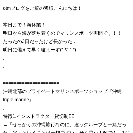
otmブログをご覧の皆様こんにちは！
本日まで！海休業！
明日から海が落ち着くのでマリンスポーツ再開です！！
たったの3日だったけど長かった…
明日に備えて早く寝まーす(*´∇｀*)
.
.
.
=====================
沖縄北部のプライベートマリンスポーツショップ『沖縄
triple marine』
.
特徴1.インストラクター貸切制🏄‍♀️
→「せっかくの沖縄旅行なのに、違うグループと一緒だっ
た…😣」ということは一切ございません👌少人数でも、1グ