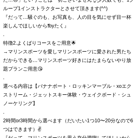
ループ1インストラクターとさせて頂きます(^^)
『だって…騒ぐのも、お写真も、人の目を気にせず目一杯
楽しんでほしいから❗️byたく』
.
特徴2.よくばりコースをご用意🌟
→マリンスポーツを愛しマリンスポーツに愛された男たち
だからできる…マリンスポーツ好きにはたまらないやり放
題プランご用意😘
.
選べる内容は【バナナボート・ロッキンマーブル・xoエク
ストリーム・ジェットスキー体験・ウェイクボード・シュ
ノーケリング】
.
2時間or3時間から選べます（だいたい1つ10〜20分なので6
つはできます）✌️
『だって…マリンスポーツを思う存分満喫してほしいから