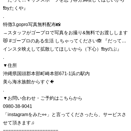
❗️byたくや』
.
特徴3.gopro写真無料配布📸
→スタッフがゴープロで写真をお撮り&無料でお渡しします
😻 #ゴープロのある生活 しちゃってください🙈 『だって…
インスタ映えして拡散してほしいから（下心）❗️byのぶ』
.
▼住所
沖縄県国頭郡本部町崎本部671-1浜の駅内
美ら海水族館からすぐ🐠
.
▼お問い合わせ・ご予約はこちらから
0980-38-9041
「instagramをみた👀」と言ってくださったら、サービスさ
せて頂きます♫
=====================