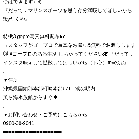
つはできます）✌️
『だって…マリンスポーツを思う存分満喫してほしいから
❗️byたくや』
.
特徴3.gopro写真無料配布📸
→スタッフがゴープロで写真をお撮り&無料でお渡しします
😻 #ゴープロのある生活 しちゃってください🙈 『だって…
インスタ映えして拡散してほしいから（下心）❗️byのぶ』
.
▼住所
沖縄県国頭郡本部町崎本部671-1浜の駅内
美ら海水族館からすぐ🐠
.
▼お問い合わせ・ご予約はこちらから
0980-38-9041
=====================