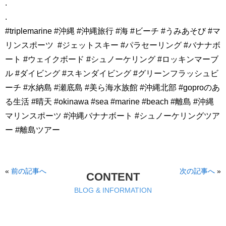
.
.
#triplemarine #沖縄 #沖縄旅行 #海 #ビーチ #うみあそび #マ
リンスポーツ
#ジェットスキー #パラセーリング #バナナボ
ート #ウェイクボード #シュノーケリング #ロッキンマーブ
ル #ダイビング #スキンダイビング #グリーンフラッシュビ
ーチ #水納島 #瀬底島 #美ら海水族館 #沖縄北部 #goproのあ
る生活 #晴天 #okinawa #sea #marine #beach #離島 #沖縄
マリンスポーツ #沖縄バナナボート #シュノーケリングツア
ー #離島ツアー
«
前の記事へ
次の記事へ
»
CONTENT
BLOG & INFORMATION