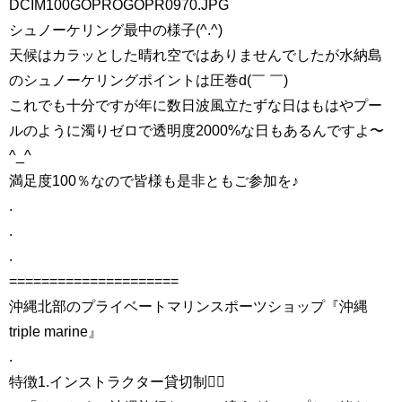
DCIM100GOPROGOPR0970.JPG
シュノーケリング最中の様子(^.^)
天候はカラッとした晴れ空ではありませんでしたが水納島
のシュノーケリングポイントは圧巻d(￣ ￣)
これでも十分ですが年に数日波風立たずな日はもはやプー
ルのように濁りゼロで透明度2000%な日もあるんですよ〜
^_^
満足度100％なので皆様も是非ともご参加を♪
.
.
.
=====================
沖縄北部のプライベートマリンスポーツショップ『沖縄
triple marine』
.
特徴1.インストラクター貸切制🏄‍♀️