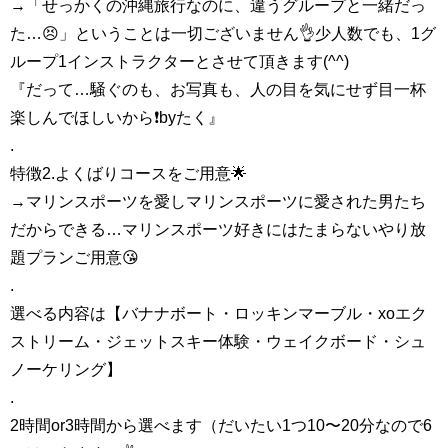
→「せっかくの沖縄旅行なのに、違うグループと一緒だっ
た…😣」ということは一切ございません👌少人数でも、1グ
ループ1インストラクターとさせて頂きます(^^)
『だって…騒ぐのも、お写真も、人の目を気にせず目一杯
楽しんでほしいから❗️byたく』
.
特徴2.よくばりコースをご用意🌟
→マリンスポーツを愛しマリンスポーツに愛された男たち
だからできる…マリンスポーツ好きにはたまらないやり放
題プランご用意😘
.
選べる内容は【バナナボート・ロッキンマーブル・xoエク
ストリーム・ジェットスキー体験・ウェイクボード・シュ
ノーケリング】
.
2時間or3時間から選べます（だいたい1つ10〜20分なので6