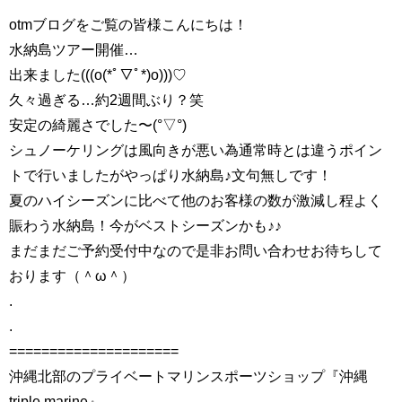
otmブログをご覧の皆様こんにちは！
水納島ツアー開催…
出来ました(((o(*ﾟ▽ﾟ*)o)))♡
久々過ぎる…約2週間ぶり？笑
安定の綺麗さでした〜(°▽°)
シュノーケリングは風向きが悪い為通常時とは違うポイン
トで行いましたがやっぱり水納島♪文句無しです！
夏のハイシーズンに比べて他のお客様の数が激減し程よく
賑わう水納島！今がベストシーズンかも♪♪
まだまだご予約受付中なので是非お問い合わせお待ちして
おります（＾ω＾）
.
.
=====================
沖縄北部のプライベートマリンスポーツショップ『沖縄
triple marine』