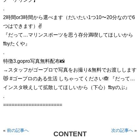
.
2時間or3時間から選べます（だいたい1つ10〜20分なので6
つはできます）✌️
『だって…マリンスポーツを思う存分満喫してほしいから
❗️byたくや』
.
特徴3.gopro写真無料配布📸
→スタッフがゴープロで写真をお撮り&無料でお渡しします
😻 #ゴープロのある生活 しちゃってください🙈 『だって…
インスタ映えして拡散してほしいから（下心）❗️byのぶ』
.
=====================
«
前の記事へ
次の記事へ
»
CONTENT