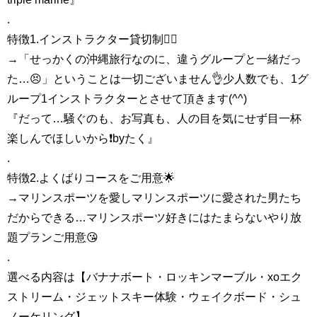
.
特徴1.インストラクター貸切制🏄‍♀️
→「せっかくの沖縄旅行なのに、違うグループと一緒だっ
た…😣」ということは一切ございません👌少人数でも、1グ
ループ1インストラクターとさせて頂きます(^^)
『だって…騒ぐのも、お写真も、人の目を気にせず目一杯
楽しんでほしいから❗️byたく』
.
特徴2.よくばりコースをご用意🌟
→マリンスポーツを愛しマリンスポーツに愛された男たち
だからできる…マリンスポーツ好きにはたまらないやり放
題プランご用意😘
.
選べる内容は【バナナボート・ロッキンマーブル・xoエク
ストリーム・ジェットスキー体験・ウェイクボード・シュ
ノーケリング】