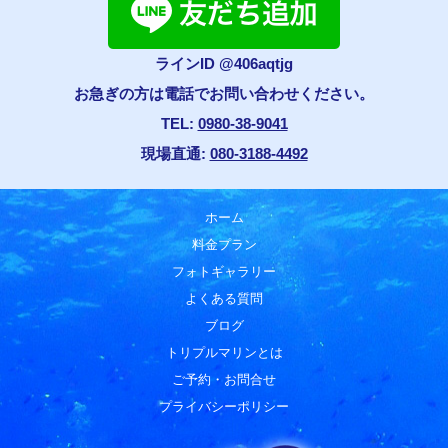
ラインID @406aqtjg
お急ぎの方は電話でお問い合わせください。
TEL:
0980-38-9041
現場直通:
080-3188-4492
ホーム
料金プラン
フォトギャラリー
よくある質問
ブログ
トリプルマリンとは
ご予約・お問合せ
プライバシーポリシー