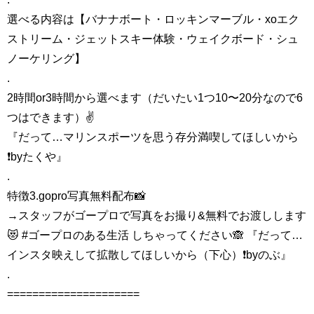
選べる内容は【バナナボート・ロッキンマーブル・xoエク
ストリーム・ジェットスキー体験・ウェイクボード・シュ
ノーケリング】
.
2時間or3時間から選べます（だいたい1つ10〜20分なので6
つはできます）✌️
『だって…マリンスポーツを思う存分満喫してほしいから
❗️byたくや』
.
特徴3.gopro写真無料配布📸
→スタッフがゴープロで写真をお撮り&無料でお渡しします
😻 #ゴープロのある生活 しちゃってください🙈 『だって…
インスタ映えして拡散してほしいから（下心）❗️byのぶ』
.
=====================