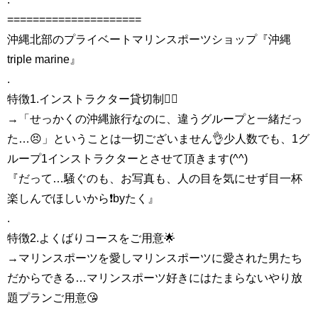
=====================
沖縄北部のプライベートマリンスポーツショップ『沖縄
triple marine』
.
特徴1.インストラクター貸切制🏄‍♀️
→「せっかくの沖縄旅行なのに、違うグループと一緒だっ
た…😣」ということは一切ございません👌少人数でも、1グ
ループ1インストラクターとさせて頂きます(^^)
『だって…騒ぐのも、お写真も、人の目を気にせず目一杯
楽しんでほしいから❗️byたく』
.
特徴2.よくばりコースをご用意🌟
→マリンスポーツを愛しマリンスポーツに愛された男たち
だからできる…マリンスポーツ好きにはたまらないやり放
題プランご用意😘
.