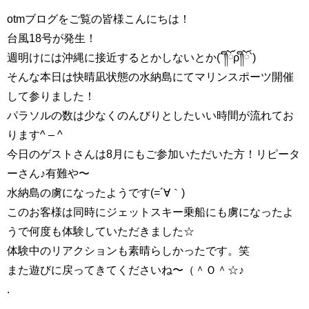
otmブログをご覧の皆様こんにちは！
台風18号が発生！
週明けには沖縄に接近するとかしないとか(´༎ຶོρ༎ຶོ`)
そんな本日は快晴凪状態の水納島にてマリンスポーツ開催
して参りました！
パラソルの数は少なくのんびりとしたいい時間が流れてお
ります^ – ^
今日のゲストさんは8月にもご参加いただいた方！リピータ
ーさん♪有難や〜
水納島の虜になったようです(=´∀｀)
このお客様は同時にジェットスキー乗船にも虜になったよ
うで何度も体験していただきました☆
体験中のリアクションも素晴らしかったです。笑
また遊びに戻ってきてくださいね〜（＾Ｏ＾☆♪
.
.