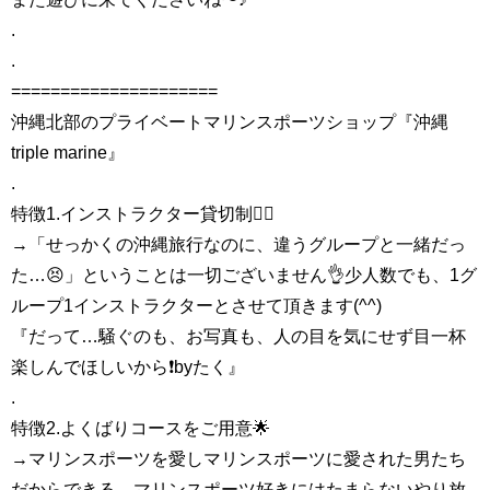
.
.
=====================
沖縄北部のプライベートマリンスポーツショップ『沖縄
triple marine』
.
特徴1.インストラクター貸切制🏄‍♀️
→「せっかくの沖縄旅行なのに、違うグループと一緒だっ
た…😣」ということは一切ございません👌少人数でも、1グ
ループ1インストラクターとさせて頂きます(^^)
『だって…騒ぐのも、お写真も、人の目を気にせず目一杯
楽しんでほしいから❗️byたく』
.
特徴2.よくばりコースをご用意🌟
→マリンスポーツを愛しマリンスポーツに愛された男たち
だからできる…マリンスポーツ好きにはたまらないやり放