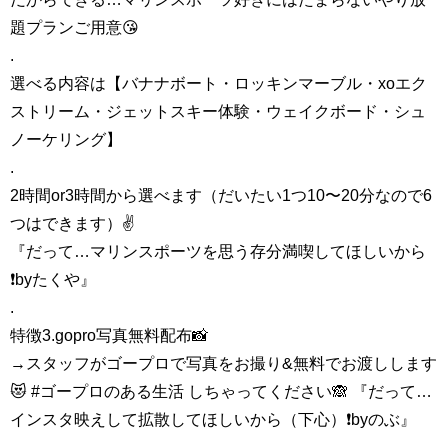
題プランご用意😘
.
選べる内容は【バナナボート・ロッキンマーブル・xoエク
ストリーム・ジェットスキー体験・ウェイクボード・シュ
ノーケリング】
.
2時間or3時間から選べます（だいたい1つ10〜20分なので6
つはできます）✌️
『だって…マリンスポーツを思う存分満喫してほしいから
❗️byたくや』
.
特徴3.gopro写真無料配布📸
→スタッフがゴープロで写真をお撮り&無料でお渡しします
😻 #ゴープロのある生活 しちゃってください🙈 『だって…
インスタ映えして拡散してほしいから（下心）❗️byのぶ』
.