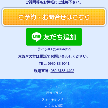
ご質問等もお気軽にご連絡下さい。
ラインID @406aqtjg
お急ぎの方は電話でお問い合わせください。
TEL:
0980-38-9041
現場直通:
080-3188-4492
ホーム
料金プラン
フォトギャラリー
よくある質問