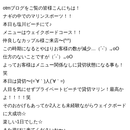
otmブログをご覧の皆様こんにちは！
ナギの中でのマリンスポーツ！！
本日も塩川ビーチにて♪
メニューはウェイクボードコース！！
仲良しなカップル様ご来店〜(^^)
この時期になるとやはりお客様の数が減少…（´-`）.｡oO
仕方のないことですが（´-`）.｡oO
よってお客様はメニュー関係なしに貸切状態になる事も！
笑
本日は貸切〜(=´∀｀)人(´∀｀=)
人目を気にせずプライベートビーチで貸切マリン！最高か
よ！！！！笑
そのおかげもあってか2人とも未経験ながらウェイクボード
に大成功☆
楽しい1日でした☆
また遊びに来てくださいね〜♪