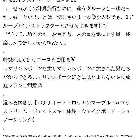
→「せっかくの沖縄旅行なのに、違うグループと一緒だっ
た…😣」ということは一切ございません👌少人数でも、1グ
ループ1インストラクターとさせて頂きます(^^)
『だって…騒ぐのも、お写真も、人の目を気にせず目一杯
楽しんでほしいから❗️byたく』
.
特徴2.よくばりコースをご用意🌟
→マリンスポーツを愛しマリンスポーツに愛された男たち
だからできる…マリンスポーツ好きにはたまらないやり放
題プランご用意😘
.
選べる内容は【バナナボート・ロッキンマーブル・xoエク
ストリーム・ジェットスキー体験・ウェイクボード・シュ
ノーケリング】
.
2時間or3時間から選べます（だいたい1つ10〜20分なので6