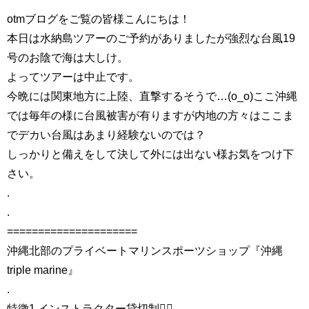
otmブログをご覧の皆様こんにちは！
本日は水納島ツアーのご予約がありましたが強烈な台風19
号のお陰で海は大しけ。
よってツアーは中止です。
今晩には関東地方に上陸、直撃するそうで…(o_o)ここ沖縄
では毎年の様に台風被害が有りますが内地の方々はここま
でデカい台風はあまり経験ないのでは？
しっかりと備えをして決して外には出ない様お気をつけ下
さい。
.
.
=====================
沖縄北部のプライベートマリンスポーツショップ『沖縄
triple marine』
.
特徴1.インストラクター貸切制🏄‍♀️