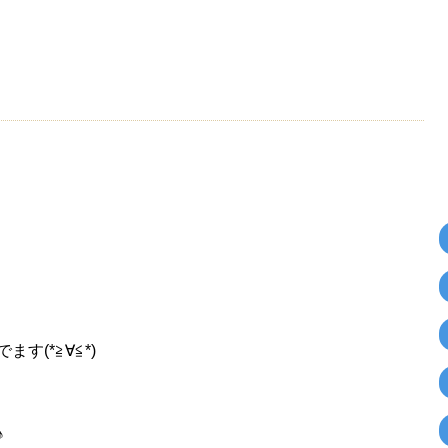
(*≧∀≦*)
♪